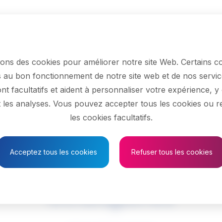
sons des cookies pour améliorer notre site Web. Certains c
 au bon fonctionnement de notre site web et de nos servic
nt facultatifs et aident à personnaliser votre expérience, y
Province
et les analyses. Vous pouvez accepter tous les cookies ou r
les cookies facultatifs.
Acceptez tous les cookies
Refuser tous les cookies
eur/reportrice aux a
étrangères