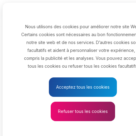
Passer au contenu principal
English
Menu
Nous utilisons des cookies pour améliorer notre site W
Certains cookies sont nécessaires au bon fonctionnemen
Titre du poste
notre site web et de nos services. D’autres cookies so
facultatifs et aident à personnaliser votre expérience,
Province
compris la publicité et les analyses. Vous pouvez accep
tous les cookies ou refuser tous les cookies facultatif
Voir les résultats
Acceptez tous les cookies
Commentateur/comment
Refuser tous les cookies
de nouvelles -
diffusion