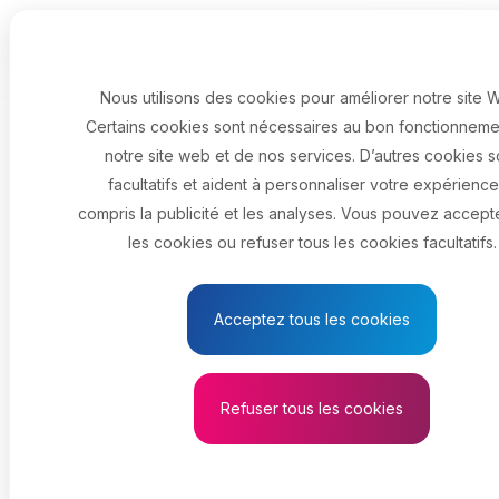
Passer au contenu principal
English
Menu
Nous utilisons des cookies pour améliorer notre site 
Certains cookies sont nécessaires au bon fonctionneme
Titre du poste
notre site web et de nos services. D’autres cookies s
facultatifs et aident à personnaliser votre expérience
Province
compris la publicité et les analyses. Vous pouvez accept
les cookies ou refuser tous les cookies facultatifs.
Voir les résultats
Acceptez tous les cookies
Correspondant/corresp
Refuser tous les cookies
Voir les résultats connexes