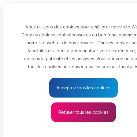
Passer au contenu principal
English
Menu
Nous utilisons des cookies pour améliorer notre site W
Certains cookies sont nécessaires au bon fonctionnemen
Titre du poste
notre site web et de nos services. D’autres cookies so
facultatifs et aident à personnaliser votre expérience,
Province
compris la publicité et les analyses. Vous pouvez accep
tous les cookies ou refuser tous les cookies facultatif
Voir les résultats
Acceptez tous les cookies
Commentateur/comment
Refuser tous les cookies
de nouvelles
Voir les résultats connexes