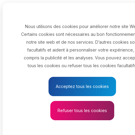
Passer au contenu principal
English
Menu
Nous utilisons des cookies pour améliorer notre site W
Certains cookies sont nécessaires au bon fonctionnemen
Titre du poste
notre site web et de nos services. D’autres cookies so
facultatifs et aident à personnaliser votre expérience,
Province
compris la publicité et les analyses. Vous pouvez accep
tous les cookies ou refuser tous les cookies facultatif
Voir les résultats
Acceptez tous les cookies
Commentateur/comment
Refuser tous les cookies
Voir les résultats connexes