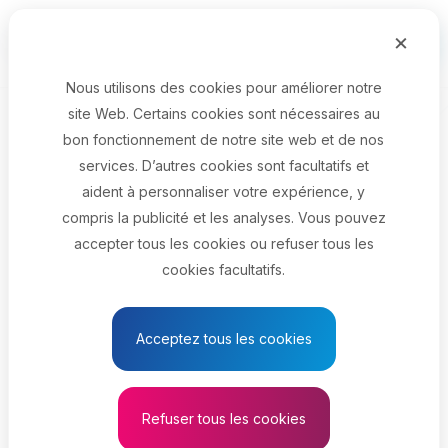
Passer au contenu principal
×
English
Menu
Nous utilisons des cookies pour améliorer notre
site Web. Certains cookies sont nécessaires au
Titre du poste
bon fonctionnement de notre site web et de nos
services. D’autres cookies sont facultatifs et
Province
aident à personnaliser votre expérience, y
compris la publicité et les analyses. Vous pouvez
accepter tous les cookies ou refuser tous les
Voir les résultats
cookies facultatifs.
Acceptez tous les cookies
Souffleur/souffleuse
Voir les résultats connexes
Refuser tous les cookies