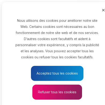
Passer au contenu principal
English
Menu
Nous utilisons des cookies pour améliorer notre site
Web. Certains cookies sont nécessaires au bon
Titre du poste
fonctionnement de notre site web et de nos services.
D’autres cookies sont facultatifs et aident à
Province
personnaliser votre expérience, y compris la publicité
et les analyses. Vous pouvez accepter tous les
cookies ou refuser tous les cookies facultatifs.
Voir les résultats
Acceptez tous les cookies
Constructeur/constructr
de décors
Refuser tous les cookies
Voir les résultats connexes