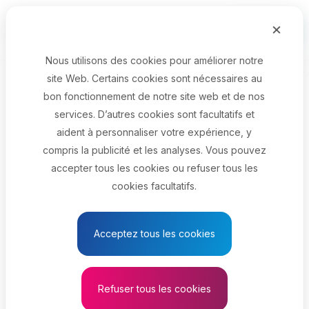
Passer au contenu principal
×
English
Menu
Nous utilisons des cookies pour améliorer notre
site Web. Certains cookies sont nécessaires au
Titre du poste
bon fonctionnement de notre site web et de nos
services. D’autres cookies sont facultatifs et
Province
aident à personnaliser votre expérience, y
compris la publicité et les analyses. Vous pouvez
accepter tous les cookies ou refuser tous les
Voir les résultats
cookies facultatifs.
Acceptez tous les cookies
Monteur/monteuse
de cirque
Refuser tous les cookies
Voir les résultats connexes