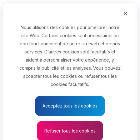
Passer au contenu principal
×
English
Menu
Nous utilisons des cookies pour améliorer notre
site Web. Certains cookies sont nécessaires au
Titre du poste
bon fonctionnement de notre site web et de nos
services. D’autres cookies sont facultatifs et
Province
aident à personnaliser votre expérience, y
compris la publicité et les analyses. Vous pouvez
accepter tous les cookies ou refuser tous les
Voir les résultats
cookies facultatifs.
Acceptez tous les cookies
Artificier/artificière
Voir les résultats connexes
Refuser tous les cookies