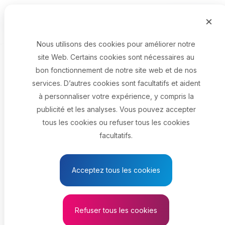
Passer au contenu principal
×
English
Menu
Nous utilisons des cookies pour améliorer notre
site Web. Certains cookies sont nécessaires au
Titre du poste
bon fonctionnement de notre site web et de nos
services. D’autres cookies sont facultatifs et aident
Province
à personnaliser votre expérience, y compris la
publicité et les analyses. Vous pouvez accepter
tous les cookies ou refuser tous les cookies
Voir les résultats
facultatifs.
Acceptez tous les cookies
Superviseur/superviseur
d'agents de
programmes de
Refuser tous les cookies