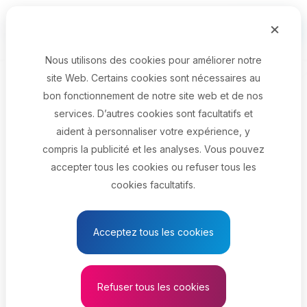
Passer au contenu principal
×
English
Menu
Nous utilisons des cookies pour améliorer notre
site Web. Certains cookies sont nécessaires au
Titre du poste
bon fonctionnement de notre site web et de nos
services. D’autres cookies sont facultatifs et
Province
aident à personnaliser votre expérience, y
compris la publicité et les analyses. Vous pouvez
accepter tous les cookies ou refuser tous les
Voir les résultats
cookies facultatifs.
Acceptez tous les cookies
Conseiller/conseillère
en programme de
prévention de la
Refuser tous les cookies