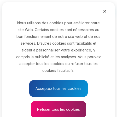
Passer au contenu principal
×
English
Menu
Nous utilisons des cookies pour améliorer notre
site Web. Certains cookies sont nécessaires au
Titre du poste
bon fonctionnement de notre site web et de nos
services. D’autres cookies sont facultatifs et
Province
aident à personnaliser votre expérience, y
compris la publicité et les analyses. Vous pouvez
accepter tous les cookies ou refuser tous les
Voir les résultats
cookies facultatifs.
Acceptez tous les cookies
Consultant/consultante
en alimentation -
sciences
Refuser tous les cookies