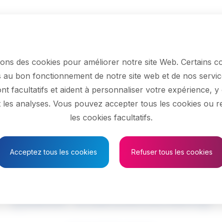
sons des cookies pour améliorer notre site Web. Certains c
 au bon fonctionnement de notre site web et de nos servic
nt facultatifs et aident à personnaliser votre expérience, y
Province
et les analyses. Vous pouvez accepter tous les cookies ou r
les cookies facultatifs.
Acceptez tous les cookies
Refuser tous les cookies
te pour des enquêt
(sauf statisticien)