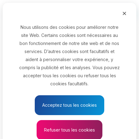
Passer au contenu principal
×
English
Menu
Nous utilisons des cookies pour améliorer notre
site Web. Certains cookies sont nécessaires au
Titre du poste
bon fonctionnement de notre site web et de nos
services. D’autres cookies sont facultatifs et
Province
aident à personnaliser votre expérience, y
compris la publicité et les analyses. Vous pouvez
accepter tous les cookies ou refuser tous les
Voir les résultats
cookies facultatifs.
Acceptez tous les cookies
Conseiller/conseillère
en matière
d'intégration des
Refuser tous les cookies