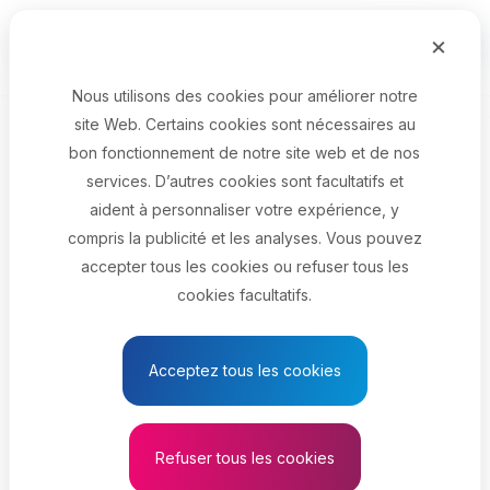
Passer au contenu principal
×
English
Menu
Nous utilisons des cookies pour améliorer notre
site Web. Certains cookies sont nécessaires au
Titre du poste
bon fonctionnement de notre site web et de nos
services. D’autres cookies sont facultatifs et
Province
aident à personnaliser votre expérience, y
compris la publicité et les analyses. Vous pouvez
accepter tous les cookies ou refuser tous les
Voir les résultats
cookies facultatifs.
Acceptez tous les cookies
Agent/agente
d'immigration et
d'analyse
Refuser tous les cookies