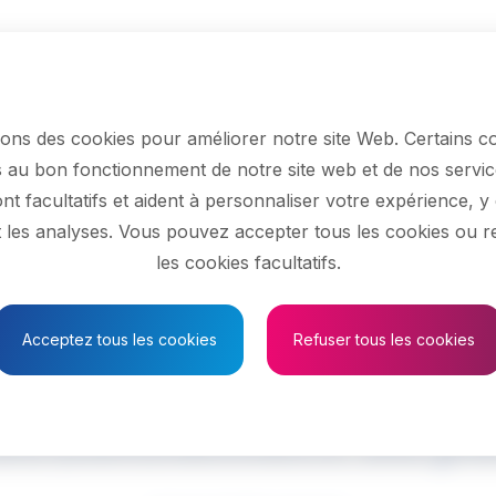
sons des cookies pour améliorer notre site Web. Certains c
 au bon fonctionnement de notre site web et de nos servic
nt facultatifs et aident à personnaliser votre expérience, y
Province
et les analyses. Vous pouvez accepter tous les cookies ou r
les cookies facultatifs.
Acceptez tous les cookies
Refuser tous les cookies
/surveillante de la 
ectionnement du p