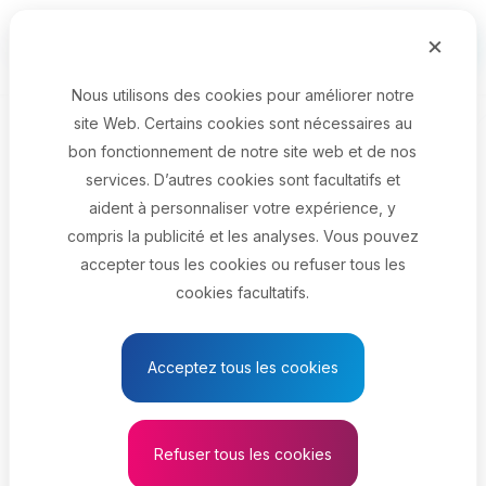
Passer au contenu principal
×
English
Menu
Nous utilisons des cookies pour améliorer notre
site Web. Certains cookies sont nécessaires au
Titre du poste
bon fonctionnement de notre site web et de nos
services. D’autres cookies sont facultatifs et
Province
aident à personnaliser votre expérience, y
compris la publicité et les analyses. Vous pouvez
accepter tous les cookies ou refuser tous les
Voir les résultats
cookies facultatifs.
Acceptez tous les cookies
Agent/agente des
relations avec les
employés
Refuser tous les cookies