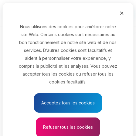
Passer au contenu principal
×
English
Menu
Nous utilisons des cookies pour améliorer notre
site Web. Certains cookies sont nécessaires au
Titre du poste
bon fonctionnement de notre site web et de nos
services. D’autres cookies sont facultatifs et
Province
aident à personnaliser votre expérience, y
compris la publicité et les analyses. Vous pouvez
accepter tous les cookies ou refuser tous les
Voir les résultats
cookies facultatifs.
Acceptez tous les cookies
Agent/agente de
rémunération
Refuser tous les cookies
Voir les résultats connexes