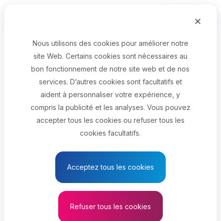
Passer au contenu principal
×
English
Menu
Nous utilisons des cookies pour améliorer notre
site Web. Certains cookies sont nécessaires au
Retourner
bon fonctionnement de notre site web et de nos
services. D’autres cookies sont facultatifs et
Ajouter ce poste aux favoris
aident à personnaliser votre expérience, y
compris la publicité et les analyses. Vous pouvez
accepter tous les cookies ou refuser tous les
cookies facultatifs.
Agents/agentes de
programmes propres au
Acceptez tous les cookies
gouvernement
Voir les résultats connexes
Refuser tous les cookies