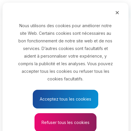
Passer au contenu principal
×
English
Menu
Nous utilisons des cookies pour améliorer notre
site Web. Certains cookies sont nécessaires au
Titre du poste
bon fonctionnement de notre site web et de nos
services. D’autres cookies sont facultatifs et
Province
aident à personnaliser votre expérience, y
compris la publicité et les analyses. Vous pouvez
accepter tous les cookies ou refuser tous les
Voir les résultats
cookies facultatifs.
Acceptez tous les cookies
Agent/agente de
groupe de travail
Refuser tous les cookies
Voir les résultats connexes