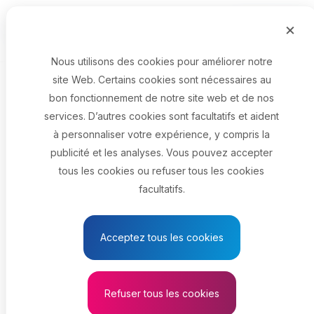
Passer au contenu principal
×
English
Menu
Nous utilisons des cookies pour améliorer notre
site Web. Certains cookies sont nécessaires au
Titre du poste
bon fonctionnement de notre site web et de nos
services. D’autres cookies sont facultatifs et aident
Province
à personnaliser votre expérience, y compris la
publicité et les analyses. Vous pouvez accepter
tous les cookies ou refuser tous les cookies
Voir les résultats
facultatifs.
Acceptez tous les cookies
Législateurs/Législatrice
Voir les résultats connexes
Refuser tous les cookies