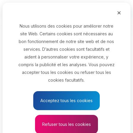
Passer au contenu principal
×
English
Menu
Nous utilisons des cookies pour améliorer notre
site Web. Certains cookies sont nécessaires au
Titre du poste
bon fonctionnement de notre site web et de nos
services. D’autres cookies sont facultatifs et
Province
aident à personnaliser votre expérience, y
compris la publicité et les analyses. Vous pouvez
accepter tous les cookies ou refuser tous les
Voir les résultats
cookies facultatifs.
Acceptez tous les cookies
Directeur/directrice
des programmes de
bien-être social -
Refuser tous les cookies