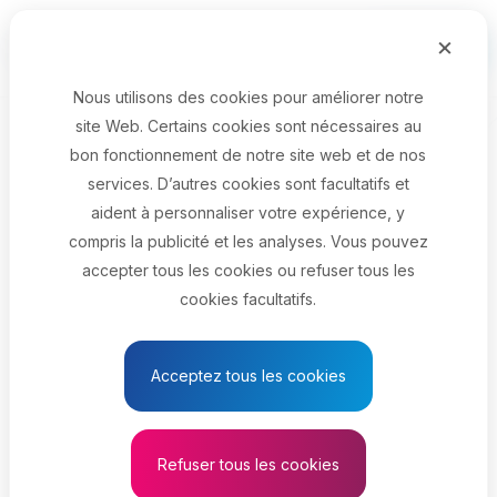
Passer au contenu principal
×
English
Menu
Nous utilisons des cookies pour améliorer notre
site Web. Certains cookies sont nécessaires au
Titre du poste
bon fonctionnement de notre site web et de nos
services. D’autres cookies sont facultatifs et
Province
aident à personnaliser votre expérience, y
compris la publicité et les analyses. Vous pouvez
accepter tous les cookies ou refuser tous les
Voir les résultats
cookies facultatifs.
Acceptez tous les cookies
Chef de l'information
et de la promotion en
matière de santé -
Refuser tous les cookies