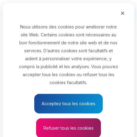
Passer au contenu principal
×
English
Menu
Nous utilisons des cookies pour améliorer notre
site Web. Certains cookies sont nécessaires au
Titre du poste
bon fonctionnement de notre site web et de nos
services. D’autres cookies sont facultatifs et
Province
aident à personnaliser votre expérience, y
compris la publicité et les analyses. Vous pouvez
accepter tous les cookies ou refuser tous les
Voir les résultats
cookies facultatifs.
Acceptez tous les cookies
Directeur/directrice
de la planification
urbaine - services
Refuser tous les cookies