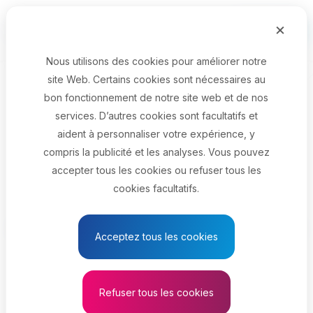
Passer au contenu principal
×
English
Menu
Nous utilisons des cookies pour améliorer notre
site Web. Certains cookies sont nécessaires au
Retourner
bon fonctionnement de notre site web et de nos
services. D’autres cookies sont facultatifs et
Ajouter ce poste aux favoris
aident à personnaliser votre expérience, y
compris la publicité et les analyses. Vous pouvez
accepter tous les cookies ou refuser tous les
cookies facultatifs.
Recherchistes, experts-
conseils/expertes-conseils
Acceptez tous les cookies
et agents/agentes de
programme en sports, en
Refuser tous les cookies
loisirs et en