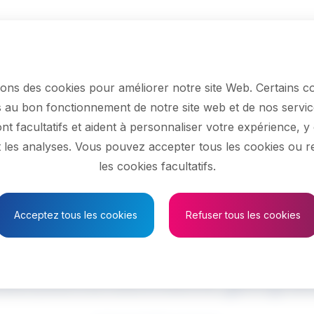
sons des cookies pour améliorer notre site Web. Certains c
 au bon fonctionnement de notre site web et de nos servic
nt facultatifs et aident à personnaliser votre expérience, y
Province
et les analyses. Vous pouvez accepter tous les cookies ou r
les cookies facultatifs.
Acceptez tous les cookies
Refuser tous les cookies
/surveillante de p
ditionnement phys