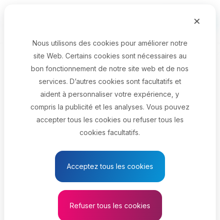
Passer au contenu principal
×
English
Menu
Nous utilisons des cookies pour améliorer notre
site Web. Certains cookies sont nécessaires au
Titre du poste
bon fonctionnement de notre site web et de nos
services. D’autres cookies sont facultatifs et
Province
aident à personnaliser votre expérience, y
compris la publicité et les analyses. Vous pouvez
accepter tous les cookies ou refuser tous les
Voir les résultats
cookies facultatifs.
Acceptez tous les cookies
Conseiller clinicien
autorisé/conseillère
clinicienne autorisée
Refuser tous les cookies