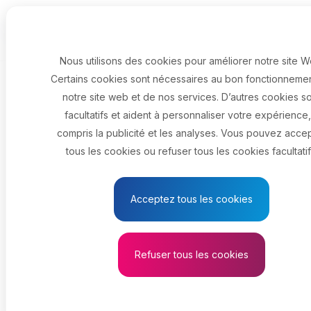
Passer au contenu principal
English
Menu
Nous utilisons des cookies pour améliorer notre site W
Certains cookies sont nécessaires au bon fonctionneme
Titre du poste
notre site web et de nos services. D’autres cookies s
facultatifs et aident à personnaliser votre expérience,
Province
compris la publicité et les analyses. Vous pouvez acce
tous les cookies ou refuser tous les cookies facultatif
Voir les résultats
Acceptez tous les cookies
Coordonnateur/coordonn
Refuser tous les cookies
de programmes
sportifs - sports et