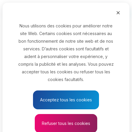
Passer au contenu principal
×
English
Menu
Nous utilisons des cookies pour améliorer notre
site Web. Certains cookies sont nécessaires au
Titre du poste
bon fonctionnement de notre site web et de nos
services. D’autres cookies sont facultatifs et
Province
aident à personnaliser votre expérience, y
compris la publicité et les analyses. Vous pouvez
accepter tous les cookies ou refuser tous les
Voir les résultats
cookies facultatifs.
Acceptez tous les cookies
Thérapeute de
couple
Refuser tous les cookies
Voir les résultats connexes