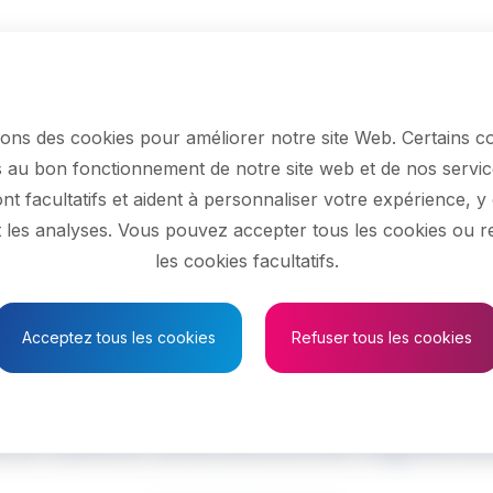
sons des cookies pour améliorer notre site Web. Certains c
 au bon fonctionnement de notre site web et de nos servic
nt facultatifs et aident à personnaliser votre expérience, y
Province
et les analyses. Vous pouvez accepter tous les cookies ou r
les cookies facultatifs.
Acceptez tous les cookies
Refuser tous les cookies
/conseillère auprès
nt des besoins spéc