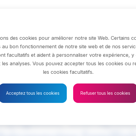
sons des cookies pour améliorer notre site Web. Certains c
 au bon fonctionnement de notre site web et de nos servic
nt facultatifs et aident à personnaliser votre expérience, y
Province
et les analyses. Vous pouvez accepter tous les cookies ou r
les cookies facultatifs.
Acceptez tous les cookies
Refuser tous les cookies
utes conjugaux/thé
njugales, thérapeu