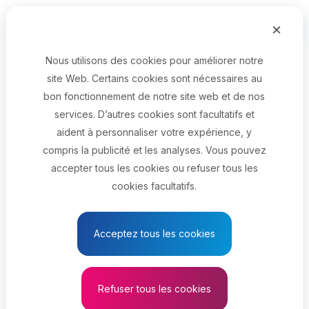
Passer au contenu principal
×
English
Menu
Nous utilisons des cookies pour améliorer notre
site Web. Certains cookies sont nécessaires au
Retourner
bon fonctionnement de notre site web et de nos
services. D’autres cookies sont facultatifs et
Ajouter ce poste aux favoris
aident à personnaliser votre expérience, y
compris la publicité et les analyses. Vous pouvez
accepter tous les cookies ou refuser tous les
cookies facultatifs.
Infirmier/infirmière en
soins psychiatriques et en
Acceptez tous les cookies
santé mentale
Voir les résultats connexes
Refuser tous les cookies