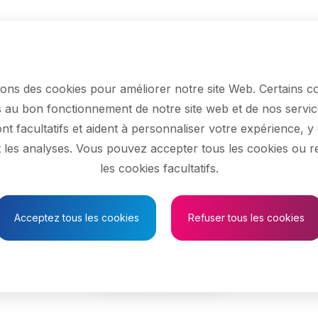
sons des cookies pour améliorer notre site Web. Certains c
 au bon fonctionnement de notre site web et de nos servic
nt facultatifs et aident à personnaliser votre expérience, y
Province
et les analyses. Vous pouvez accepter tous les cookies ou r
les cookies facultatifs.
Acceptez tous les cookies
Refuser tous les cookies
infirmière d'unité c
Voir les résultats connexes