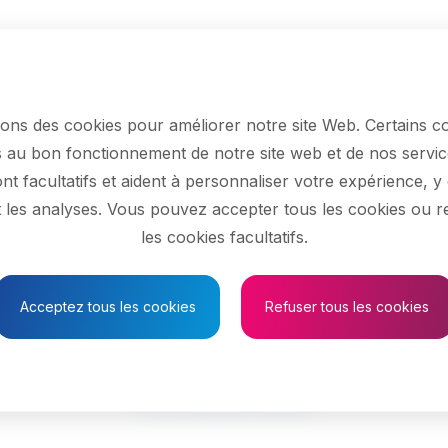
sons des cookies pour améliorer notre site Web. Certains c
 au bon fonctionnement de notre site web et de nos servic
nt facultatifs et aident à personnaliser votre expérience, y
Province
et les analyses. Vous pouvez accepter tous les cookies ou r
les cookies facultatifs.
Acceptez tous les cookies
Refuser tous les cookies
rmier/infirmière au t
Voir les résultats connexes