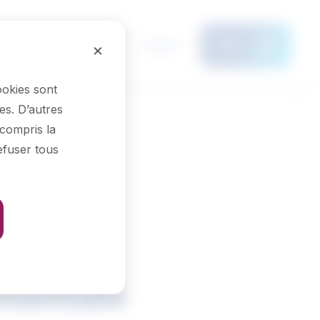
English
×
Menu
ookies sont
es. D’autres
 compris la
efuser tous
soins
 mentale