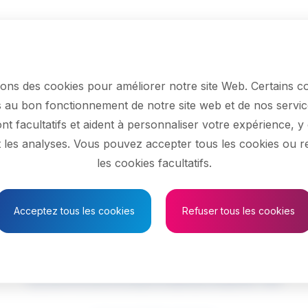
sons des cookies pour améliorer notre site Web. Certains c
 au bon fonctionnement de notre site web et de nos servic
nt facultatifs et aident à personnaliser votre expérience, y
Province
et les analyses. Vous pouvez accepter tous les cookies ou r
les cookies facultatifs.
Acceptez tous les cookies
Refuser tous les cookies
rmier/infirmière en 
communautaire