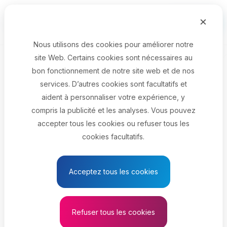
Passer au contenu principal
×
English
Menu
Nous utilisons des cookies pour améliorer notre
site Web. Certains cookies sont nécessaires au
Titre du poste
bon fonctionnement de notre site web et de nos
services. D’autres cookies sont facultatifs et
Province
aident à personnaliser votre expérience, y
compris la publicité et les analyses. Vous pouvez
accepter tous les cookies ou refuser tous les
Voir les résultats
cookies facultatifs.
Acceptez tous les cookies
Infirmier
praticien/infirmière
praticienne en
Refuser tous les cookies