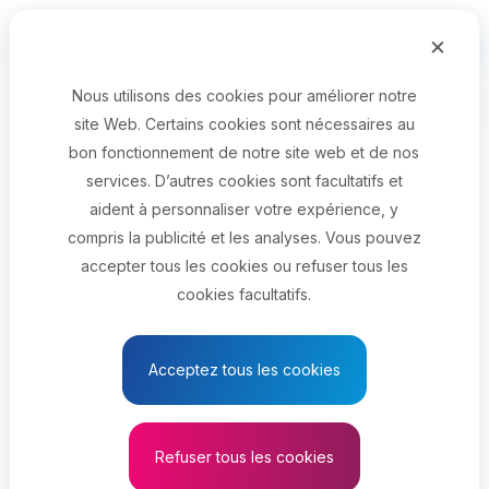
Passer au contenu principal
×
English
Menu
Nous utilisons des cookies pour améliorer notre
site Web. Certains cookies sont nécessaires au
Retourner
bon fonctionnement de notre site web et de nos
services. D’autres cookies sont facultatifs et
Ajouter ce poste aux favoris
aident à personnaliser votre expérience, y
compris la publicité et les analyses. Vous pouvez
accepter tous les cookies ou refuser tous les
cookies facultatifs.
Infirmier/infirmière en
soins psychiatriques et en
Acceptez tous les cookies
santé mentale
Voir les résultats connexes
Refuser tous les cookies