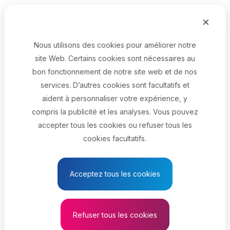
Passer au contenu principal
×
English
Menu
Nous utilisons des cookies pour améliorer notre
site Web. Certains cookies sont nécessaires au
Titre du poste
bon fonctionnement de notre site web et de nos
services. D’autres cookies sont facultatifs et
Province
aident à personnaliser votre expérience, y
compris la publicité et les analyses. Vous pouvez
accepter tous les cookies ou refuser tous les
Voir les résultats
cookies facultatifs.
Acceptez tous les cookies
Sapeurs-
pompiers/Sapeuses-
pompières
Refuser tous les cookies