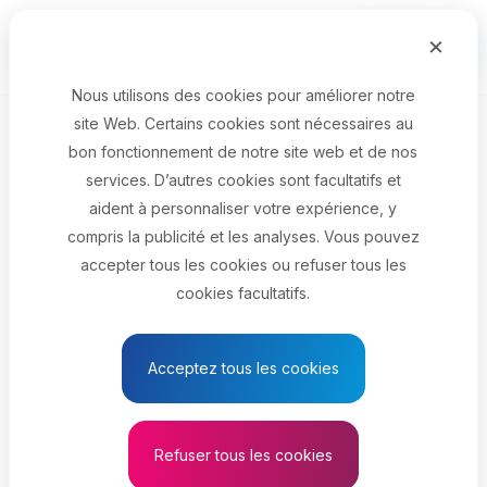
Passer au contenu principal
×
English
Menu
Nous utilisons des cookies pour améliorer notre
site Web. Certains cookies sont nécessaires au
Titre du poste
bon fonctionnement de notre site web et de nos
services. D’autres cookies sont facultatifs et
Province
aident à personnaliser votre expérience, y
compris la publicité et les analyses. Vous pouvez
accepter tous les cookies ou refuser tous les
Voir les résultats
cookies facultatifs.
Acceptez tous les cookies
Inspecteur-
pompier/inspectrice-
pompière
Refuser tous les cookies