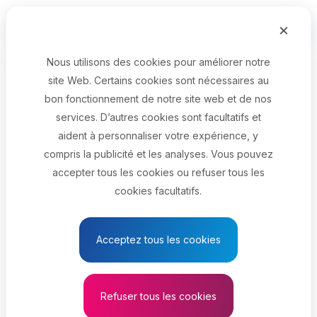
Passer au contenu principal
×
English
Menu
Nous utilisons des cookies pour améliorer notre
site Web. Certains cookies sont nécessaires au
Retourner
bon fonctionnement de notre site web et de nos
services. D’autres cookies sont facultatifs et
Ajouter ce poste aux favoris
aident à personnaliser votre expérience, y
compris la publicité et les analyses. Vous pouvez
accepter tous les cookies ou refuser tous les
cookies facultatifs.
Travailleurs/Travailleuses
paramédicaux
Acceptez tous les cookies
Voir les résultats connexes
Refuser tous les cookies