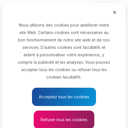
Passer au contenu principal
×
English
Menu
Nous utilisons des cookies pour améliorer notre
site Web. Certains cookies sont nécessaires au
Titre du poste
bon fonctionnement de notre site web et de nos
services. D’autres cookies sont facultatifs et
Province
aident à personnaliser votre expérience, y
compris la publicité et les analyses. Vous pouvez
accepter tous les cookies ou refuser tous les
Voir les résultats
cookies facultatifs.
Acceptez tous les cookies
Inspecteur/inspectrice
des incendies
Refuser tous les cookies
Voir les résultats connexes