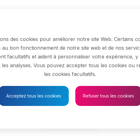
sons des cookies pour améliorer notre site Web. Certains c
 au bon fonctionnement de notre site web et de nos servic
nt facultatifs et aident à personnaliser votre expérience, y
Province
et les analyses. Vous pouvez accepter tous les cookies ou r
les cookies facultatifs.
Acceptez tous les cookies
Refuser tous les cookies
ier/pompière d'aér
Voir les résultats connexes