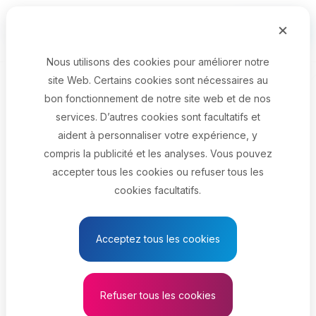
Passer au contenu principal
×
English
Menu
Nous utilisons des cookies pour améliorer notre
site Web. Certains cookies sont nécessaires au
Titre du poste
bon fonctionnement de notre site web et de nos
services. D’autres cookies sont facultatifs et
Province
aident à personnaliser votre expérience, y
compris la publicité et les analyses. Vous pouvez
accepter tous les cookies ou refuser tous les
Voir les résultats
cookies facultatifs.
Acceptez tous les cookies
Professeur/professeure
de collège
communautaire
Refuser tous les cookies