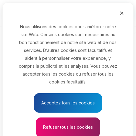
Passer au contenu principal
×
English
Menu
Nous utilisons des cookies pour améliorer notre
site Web. Certains cookies sont nécessaires au
Titre du poste
bon fonctionnement de notre site web et de nos
services. D’autres cookies sont facultatifs et
Province
aident à personnaliser votre expérience, y
compris la publicité et les analyses. Vous pouvez
accepter tous les cookies ou refuser tous les
Voir les résultats
cookies facultatifs.
Acceptez tous les cookies
Inspecteur/inspectrice
de produits laitiers
Refuser tous les cookies
Voir les résultats connexes