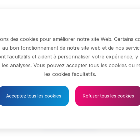
sons des cookies pour améliorer notre site Web. Certains c
 au bon fonctionnement de notre site web et de nos servic
nt facultatifs et aident à personnaliser votre expérience, y
Province
et les analyses. Vous pouvez accepter tous les cookies ou r
les cookies facultatifs.
Acceptez tous les cookies
Refuser tous les cookies
eur/inspectrice de 
Voir les résultats connexes