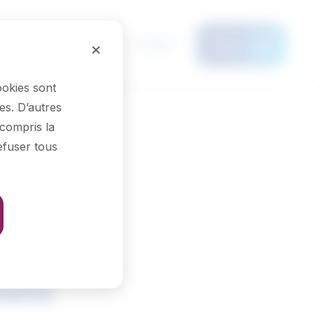
English
×
Menu
ookies sont
es. D’autres
 compris la
efuser tous
rammes
ent