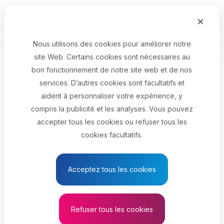
Passer au contenu principal
×
English
Menu
Nous utilisons des cookies pour améliorer notre
site Web. Certains cookies sont nécessaires au
Titre du poste
bon fonctionnement de notre site web et de nos
services. D’autres cookies sont facultatifs et
Province
aident à personnaliser votre expérience, y
compris la publicité et les analyses. Vous pouvez
accepter tous les cookies ou refuser tous les
Voir les résultats
cookies facultatifs.
Acceptez tous les cookies
Archidiacre
Voir les résultats connexes
Refuser tous les cookies