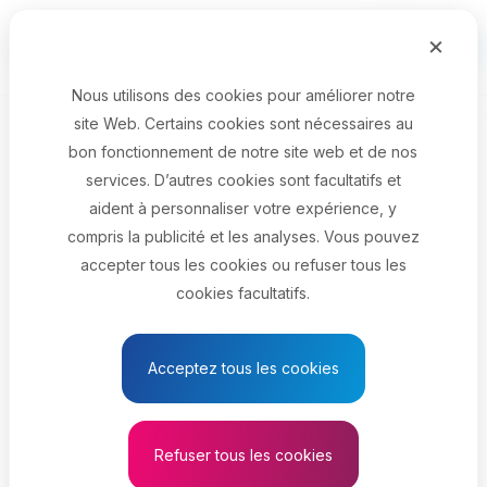
Passer au contenu principal
×
English
Menu
Nous utilisons des cookies pour améliorer notre
site Web. Certains cookies sont nécessaires au
Titre du poste
bon fonctionnement de notre site web et de nos
services. D’autres cookies sont facultatifs et
Province
aident à personnaliser votre expérience, y
compris la publicité et les analyses. Vous pouvez
accepter tous les cookies ou refuser tous les
Voir les résultats
cookies facultatifs.
Acceptez tous les cookies
Cardinal
Voir les résultats connexes
Refuser tous les cookies