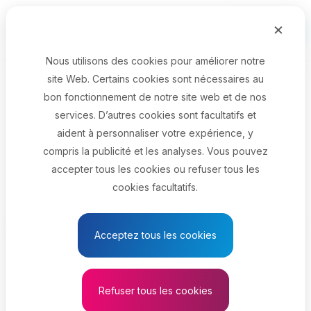
Passer au contenu principal
×
English
Menu
Nous utilisons des cookies pour améliorer notre
site Web. Certains cookies sont nécessaires au
Retourner
bon fonctionnement de notre site web et de nos
services. D’autres cookies sont facultatifs et
Ajouter ce poste aux favoris
aident à personnaliser votre expérience, y
compris la publicité et les analyses. Vous pouvez
accepter tous les cookies ou refuser tous les
cookies facultatifs.
Recherchistes, experts-
conseils/expertes-conseils
Acceptez tous les cookies
et agents/agentes de
programme en sports, en
Refuser tous les cookies
loisirs et en